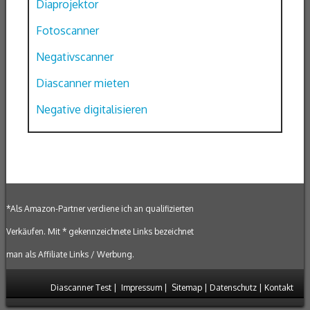
Diaprojektor
Fotoscanner
Negativscanner
Diascanner mieten
Negative digitalisieren
*Als Amazon-Partner verdiene ich an qualifizierten
Verkäufen. Mit * gekennzeichnete Links bezeichnet
man als Affiliate Links / Werbung.
Diascanner Test
|
Impressum
|
Sitemap
|
Datenschutz
|
Kontakt