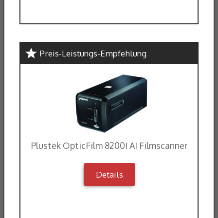
Preis-Leistungs-Empfehlung
Plustek OpticFilm 8200I AI Filmscanner
Details