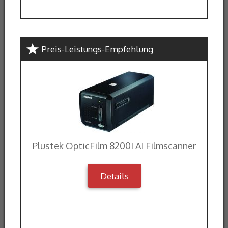
Preis-Leistungs-Empfehlung
Plustek OpticFilm 8200I AI Filmscanner
Details