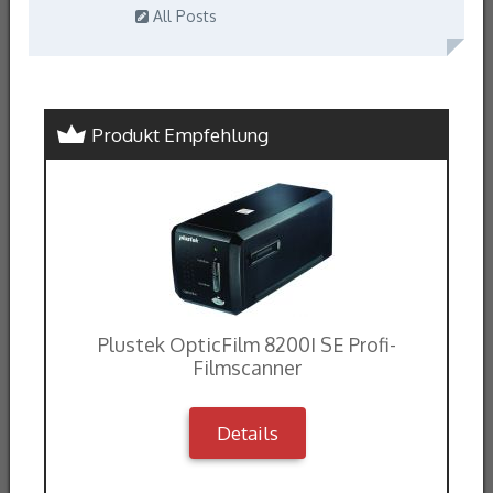
All Posts
Produkt Empfehlung
Plustek OpticFilm 8200I SE Profi-
Filmscanner
Details