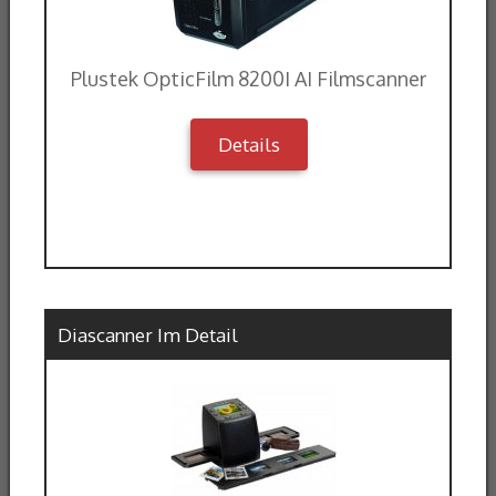
Plustek OpticFilm 8200I AI Filmscanner
Details
Diascanner Im Detail