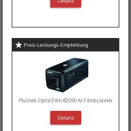
Details
Preis-Leistungs-Empfehlung
Plustek OpticFilm 8200I AI Filmscanner
Details