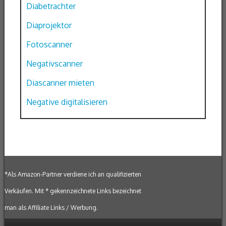
Diabetrachter
Diaprojektor
Fotoscanner
Negativscanner
Diascanner mieten
Negative digitalisieren
*Als Amazon-Partner verdiene ich an qualifizierten
Verkäufen. Mit * gekennzeichnete Links bezeichnet
man als Affiliate Links / Werbung.