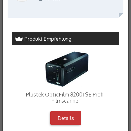
Produkt Empfehlung
Plustek OpticFilm 8200I SE Profi-
Filmscanner
Details