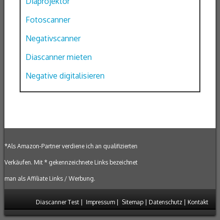
Diaprojektor
Fotoscanner
Negativscanner
Diascanner mieten
Negative digitalisieren
*Als Amazon-Partner verdiene ich an qualifizierten
Verkäufen. Mit * gekennzeichnete Links bezeichnet
man als Affiliate Links / Werbung.
Diascanner Test
|
Impressum
|
Sitemap
|
Datenschutz
|
Kontakt