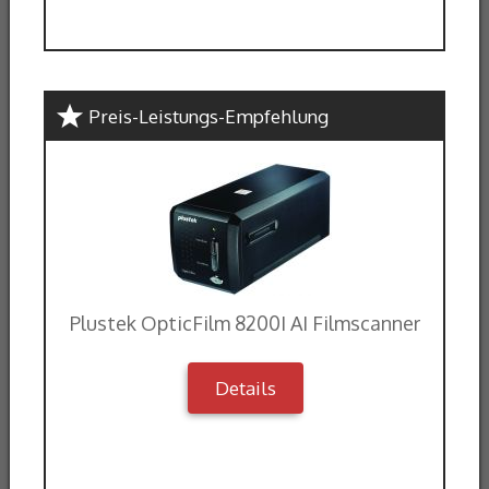
Preis-Leistungs-Empfehlung
Plustek OpticFilm 8200I AI Filmscanner
Details