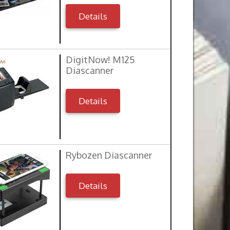
Details
DigitNow! M125
Diascanner
Details
Rybozen Diascanner
Details