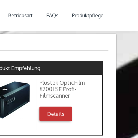
Betriebsart
FAQs
Produktpflege
dukt Empfehlung
Plustek OpticFilm
8200I SE Profi-
Filmscanner
Details