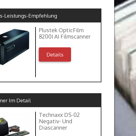
is-Leistungs-Empfehlung
Plustek OpticFilm
8200I AI Filmscanner
Details
ner Im Detail
Technaxx DS-02
Negativ- Und
Diascanner