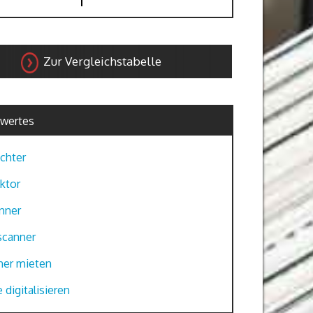
Zur Vergleichstabelle
wertes
chter
ktor
nner
scanner
ner mieten
 digitalisieren