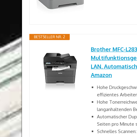
BESTSELLER NR. 2
Brother MFC-L28
Multifunktionsg
LAN, Automatisch
Amazon
Hohe Druckgeschwind
effizientes Arbeite
Hohe Tonerreichweit
langanhaltenden B
Automatischer Duple
Seiten pro Minute 
Schnelles Scannen: