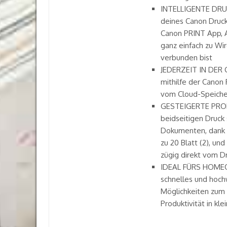
INTELLIGENTE DRU
deines Canon Druc
Canon PRINT App, A
ganz einfach zu Wi
verbunden bist
JEDERZEIT IN DER 
mithilfe der Canon
vom Cloud-Speicher
GESTEIGERTE PROD
beidseitigen Druck
Dokumenten, dank 
zu 20 Blatt (2), un
zügig direkt vom D
IDEAL FÜRS HOMEOF
schnelles und hoc
Möglichkeiten zum
Produktivität in kl