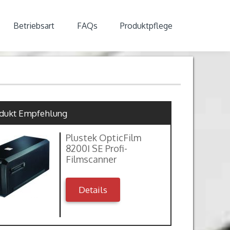
Betriebsart
FAQs
Produktpflege
dukt Empfehlung
Plustek OpticFilm
8200I SE Profi-
Filmscanner
Details