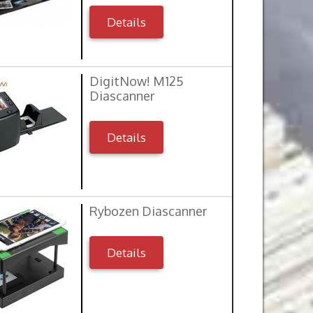
Details
DigitNow! M125
Diascanner
Details
Rybozen Diascanner
Details