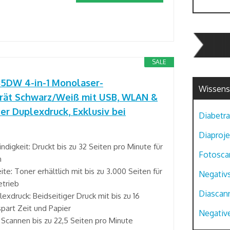
SALE
35DW 4-in-1 Monolaser-
Wissens
erät Schwarz/Weiß mit USB, WLAN &
er Duplexdruck, Exklusiv bei
Diabetra
Diaproje
igkeit: Druckt bis zu 32 Seiten pro Minute für
Fotosca
n
e: Toner erhältlich mit bis zu 3.000 Seiten für
Negativ
etrieb
Diascan
xdruck: Beidseitiger Druck mit bis zu 16
spart Zeit und Papier
Negative
 Scannen bis zu 22,5 Seiten pro Minute