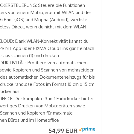
CKERSTEUERUNG: Steuere die Funktionen
kers von einem Mobilgerät mit WLAN und der
irPrint (iOS) und Mopria (Android); wechsle
reless Direct, wenn du nicht mit dem WLAN
CLOUD: Dank WLAN-Konnektivität kannst du
 PRINT App über PIXMA Cloud Link ganz einfach
 aus scannen (1) und drucken
UKTIVITÄT: Profitiere von automatischem
 sowie Kopieren und Scannen von mehrseitigen
des automatischen Dokumenteneinzugs für bis
d drucke randlose Fotos im Format 10 cm x 15 cm
rucker aus
FICE: Der kompakte 3-in-1 Farbdrucker bietet
hwertiges Drucken von Mobilgeräten sowie
 Scannen und Kopieren für maximale
einen Büros und im Homeoffice
54,99 EUR