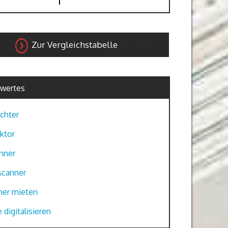
Zur Vergleichstabelle
wertes
chter
ktor
nner
scanner
ner mieten
 digitalisieren