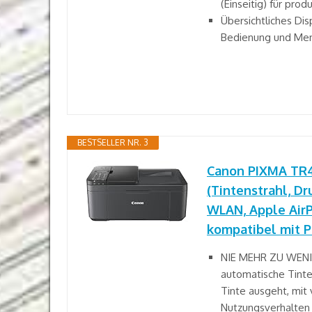
(Einseitig) für prod
Übersichtliches Disp
Bedienung und Me
BESTSELLER NR. 3
Canon PIXMA TR47
(Tintenstrahl, Dr
WLAN, Apple AirPr
kompatibel mit P
NIE MEHR ZU WENIG
automatische Tinten
Tinte ausgeht, mit
Nutzungsverhalten