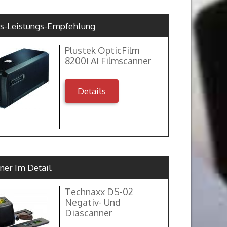
is-Leistungs-Empfehlung
Plustek OpticFilm
8200I AI Filmscanner
Details
ner Im Detail
Technaxx DS-02
Negativ- Und
Diascanner